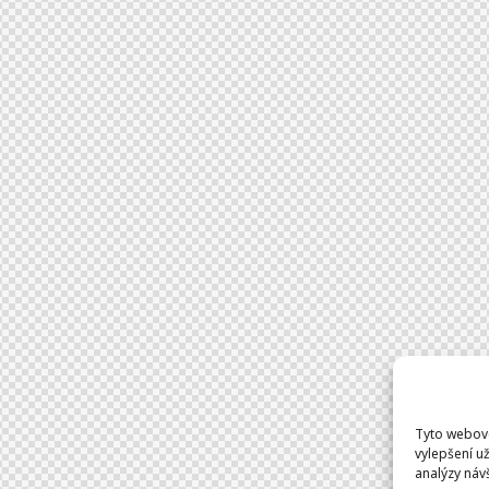
Tyto webové
vylepšení u
analýzy náv