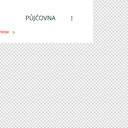
PŮJČOVNA
 now